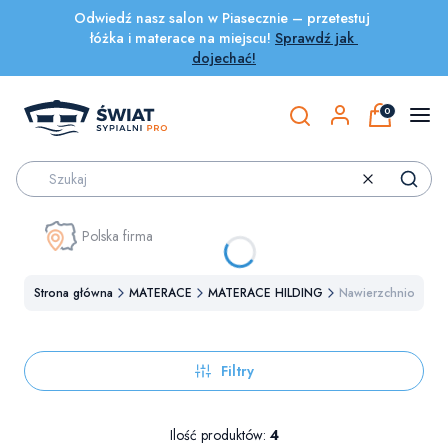
Odwiedź nasz salon w Piasecznie – przetestuj 
łóżka i materace na miejscu! 
Sprawdź jak 
dojechać!
Produkty w
Otwórz wyszukiwarkę
Wyczyść
Szukaj
Polska firma
Strona główna
MATERACE
MATERACE HILDING
Nawierzchniowe
Filtry
Lista produktów
Ilość produktów:
4