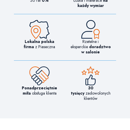
30 rat
0%
Łóżka i materace
na
każdy wymiar
Lokalna polska
Rzetelne i
firma
z Piaseczna
eksperckie
doradztwo
w salonie
Ponadprzeciętnie
30
miła
obsługa klienta
tysięcy
zadowolonych
klientów