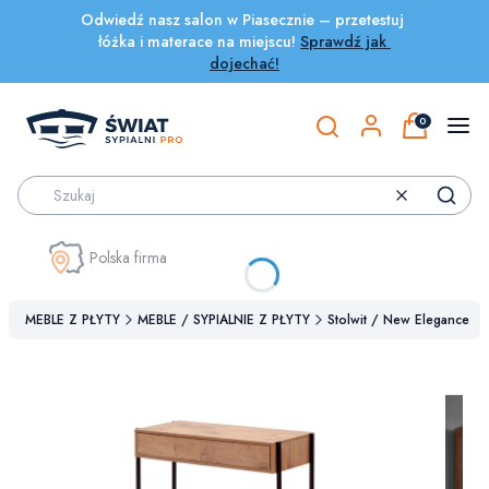
Odwiedź nasz salon w Piasecznie – przetestuj 
łóżka i materace na miejscu! 
Sprawdź jak 
dojechać!
Produkty w
Otwórz wyszukiwarkę
Wyczyść
Szukaj
Polska firma
na
MEBLE Z PŁYTY
MEBLE / SYPIALNIE Z PŁYTY
Stolwit / New Elegance